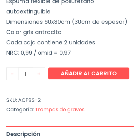
Espuma flexible de poliuretano
autoextinguible
Dimensiones 60x30cm (30cm de espesor)
Color gris antracita
Cada caja contiene 2 unidades
NRC: 0,99 / αmid = 0,97
Steep
AÑADIR AL CARRITO
-
+
Bass
Trap
SKU:
ACPBS-2
Absorber
Categoría:
Trampas de graves
(2
Uds.)
Descripción
cantidad