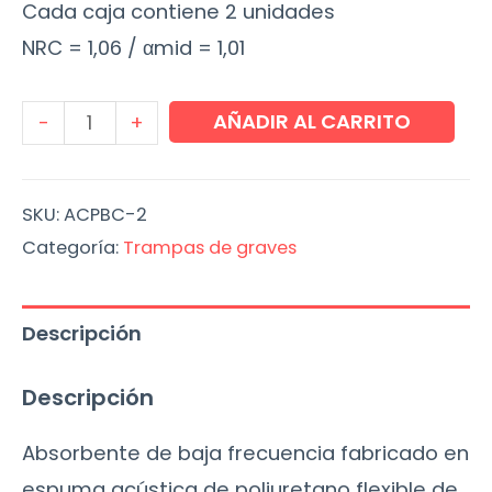
Cada caja contiene 2 unidades
NRC = 1,06 / αmid = 1,01
Cube
AÑADIR AL CARRITO
-
+
Bass
Absorber
SKU:
ACPBC-2
(2
Categoría:
Trampas de graves
Uds.)
cantidad
Descripción
Descripción
Absorbente de baja frecuencia fabricado en
espuma acústica de poliuretano flexible de